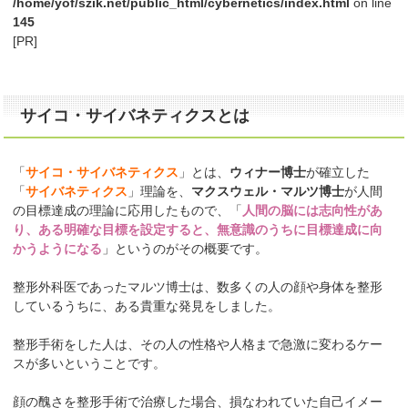
/home/yof/szik.net/public_html/cybernetics/index.html
on line
145
[PR]
サイコ・サイバネティクスとは
「
サイコ・サイバネティクス
」とは、
ウィナー博士
が確立した
「
サイバネティクス
」理論を、
マクスウェル・マルツ博士
が人間
の目標達成の理論に応用したもので、「
人間の脳には志向性があ
り、ある明確な目標を設定すると、無意識のうちに目標達成に向
かうようになる
」というのがその概要です。
整形外科医であったマルツ博士は、数多くの人の顔や身体を整形
しているうちに、ある貴重な発見をしました。
整形手術をした人は、その人の性格や人格まで急激に変わるケー
スが多いということです。
顔の醜さを整形手術で治療した場合、損なわれていた自己イメー