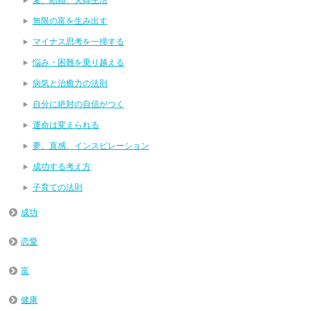
無限の富を生み出す
マイナス思考を一掃する
悩み・困難を乗り越える
病気と治癒力の法則
自分に絶対の自信がつく
運命は変えられる
夢、直感、インスピレーション
成功する考え方
子育ての法則
成功
恋愛
富
健康