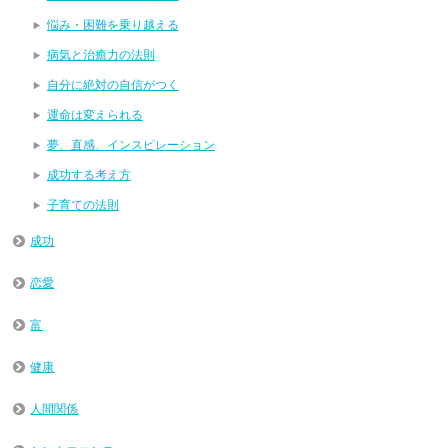
悩み・困難を乗り越える
病気と治癒力の法則
自分に絶対の自信がつく
運命は変えられる
夢、直感、インスピレーション
成功する考え方
子育ての法則
成功
恋愛
富
健康
人間関係