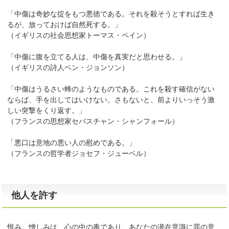
「中傷は奇妙な掟をもつ悪徳である。それを殺そうとすれば生き
るが、放っておけば自然死する。」
（イギリスの社会思想家トーマス・ペイン）
「中傷に腹を立てる人は、中傷を真実だと思わせる。」
（イギリスの詩人ベン・ジョンソン）
「中傷はうるさい蜂のようなものである。これを殺す確信がない
ならば、手を出してはいけない。さもないと、前よりいっそう激
しい突撃をくり返す。」
（フランスの思想家セバスチャン・シャンフォール）
「悪口は意地の悪い人の慰めである。」
（フランスの哲学者ジョセフ・ジューベル）
他人を許す
恨み、憎しみは、心の中の毒であり、あなたの潜在意識に罪の意