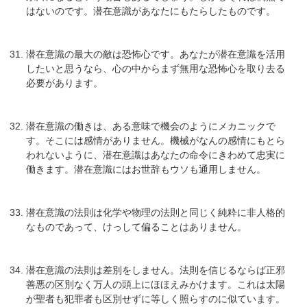
はないのです。潜在意識があなたにもたらしたものです。
潜在意識の最大の敵は恐怖心です。あなたが潜在意識を活用
したいと思うなら、心の中からまず無用な恐怖心を取り去る
必要があります。
潜在意識の働きは、ある意味で機会のようにメカニックで
す。そこには感情がありません。機械がなんの感情にもとら
われないように、潜在意識はあなたの命令にきわめて忠実に
働きます。潜在意識にはお世辞もウソも通用しません。
潜在意識の法則は化学や物理の法則と同じく純粋に非人格的
なものであって、けっして偏ることはありません。
潜在意識の法則は差別をしません。法則を信じるならば正邪
善悪の区別なく万人の頭上にほほえみかけます。これは太陽
が聖者も犯罪者も区別せずに等しく照らすのに似ています。