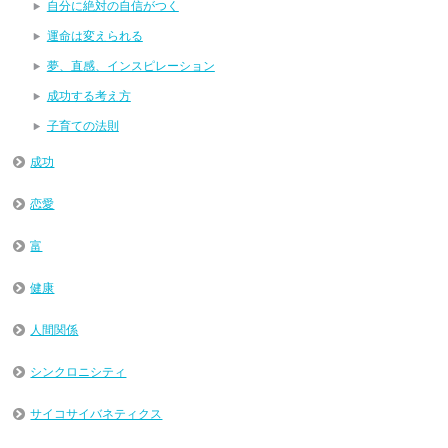
自分に絶対の自信がつく
運命は変えられる
夢、直感、インスピレーション
成功する考え方
子育ての法則
成功
恋愛
富
健康
人間関係
シンクロニシティ
サイコサイバネティクス